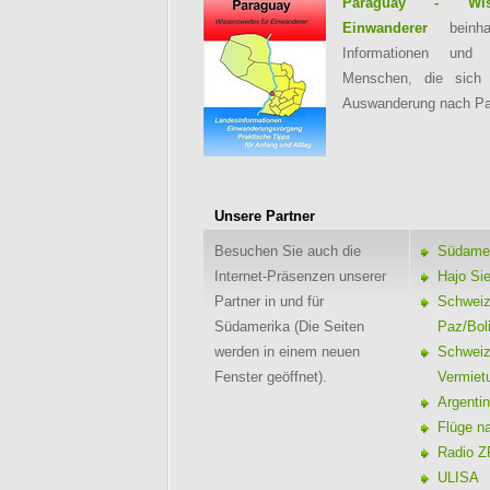
Paraguay - Wiss
Einwanderer
beinhal
Informationen und 
Menschen, die sich 
Auswanderung nach Pa
Unsere Partner
Besuchen Sie auch die
Südamer
Internet-Präsenzen unserer
Hajo Si
Partner in und für
Schweize
Südamerika (Die Seiten
Paz/Bol
werden in einem neuen
Schweiz
Fenster geöffnet).
Vermiet
Argentin
Flüge n
Radio Z
ULISA