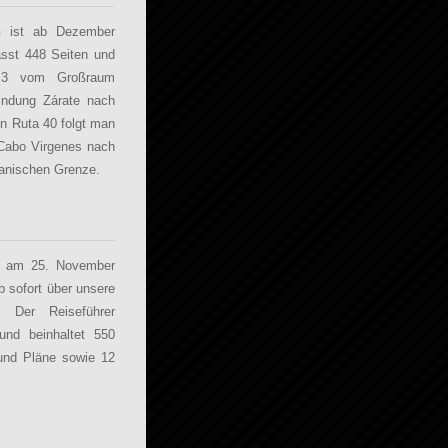
n
ist ab Dezember
asst 448 Seiten und
a 3 vom Großraum
indung Zárate nach
n Ruta 40 folgt man
Cabo Virgenes nach
ianischen Grenze.
t am 25. November
 sofort über unsere
. Der Reiseführer
und beinhaltet 550
 und Pläne sowie 12