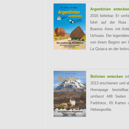
Argentinien entecke
2016 lieferbar. Er umf
führt auf der Rut
Buenos Aires mit Anb
Ushuaia. Der legendäre
von ihrem Beginn am 
La Quiaca an der boliv
Bolivien entecken
is
2013 erschienen und ab
Homepage bestellbar
umfasst 448 Seiten 
Farbfotos, 65 Karten
Höhenprofile.