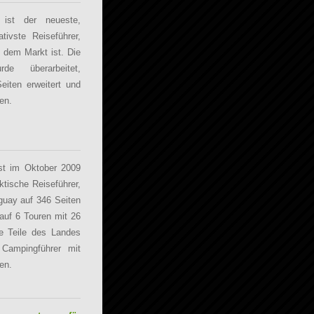
ist der neueste,
ativste Reiseführer,
 dem Markt ist. Die
de überarbeitet,
Seiten erweitert und
en.
st im Oktober 2009
ktische Reiseführer,
guay auf 346 Seiten
auf 6 Touren mit 26
le Teile des Landes
 Campingführer mit
en.