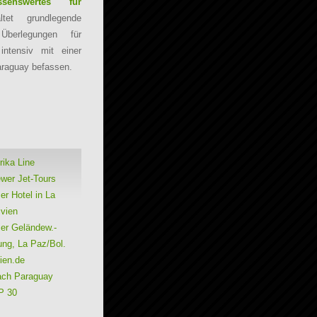
enswertes für
tet grundlegende
Überlegungen für
intensiv mit einer
raguay befassen.
ika Line
ewer Jet-Tours
r Hotel in La
ivien
er Geländew.-
ung, La Paz/Bol.
ien.de
ach Paraguay
P 30