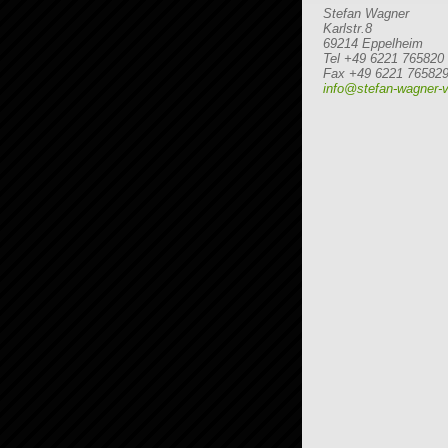
Stefan Wagner
Karlstr.8
69214 Eppelheim
Tel +49 6221 765820
Fax +49 6221 76582
info@stefan-wagner-v