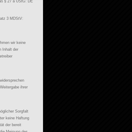
ß § 27 a UStG: DE
atz 3 MDStV:
nehmen wir keine
n Inhalt der
etreiber
 widersprechen
Weitergabe ihrer
öglicher Sorgfalt
ter keine Haftung
tät der bereit
 die Meinung des