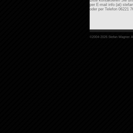
Bitte kontaktieren Sie un
per E-mail info (at) stef
oder per Telefon 06221 7
©2004-2026 Stefan Wagner. A