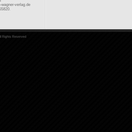
s
an-wagner-verlag.de
65820.
ll Rights Reserved